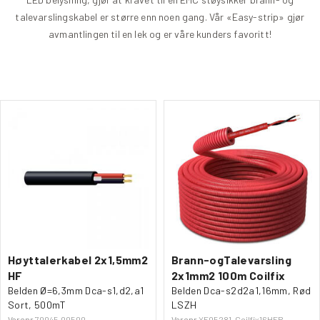
talevarslingskabel er større enn noen gang. Vår «Easy-strip» gjør
avmantlingen til en lek og er våre kunders favoritt!
Høyttalerkabel 2x1,5mm2
Brann-ogTalevarsling
HF
2x1mm2 100m Coilfix
Belden Ø=6,3mm Dca-s1,d2,a1
Belden Dca-s2d2a1,16mm, Rød
Sort, 500mT
LSZH
Varenr
70045.00500
Varenr
YE05281-Coilfix16HFR