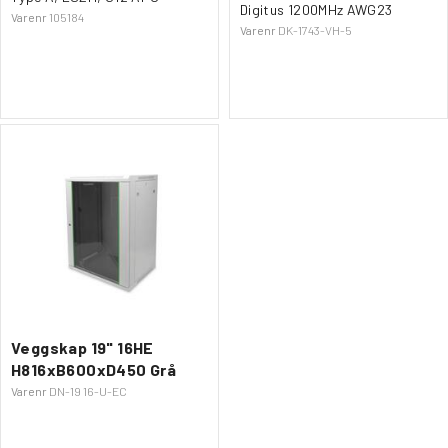
Digitus 1200MHz AWG23
Varenr
105184
Varenr
DK-1743-VH-5
Veggskap 19" 16HE
H816xB600xD450 Grå
Varenr
DN-19 16-U-EC