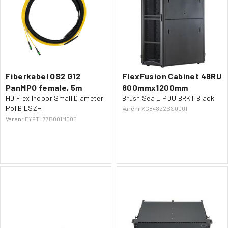
KONTAKT OSS
Fiberkabel OS2 G12
FlexFusion Cabinet 48RU
PanMPO female, 5m
800mmx1200mm
HD Flex Indoor Small Diameter
Brush Sea L PDU BRKT Black
Pol.B LSZH
Varenr
XG84822BS0001
Varenr
FY9TL77B001M005