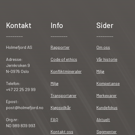
Kontakt
Info
Sider
________
________
________
Holmefjord AS
Rapporter
Om oss
Adresse:
Code of ethics
Vår historie
Jernkroken 9
N-0976 Oslo
Konfliktmineraler
Miljø
Telefon:
Miljø
Kompetanse
+47 22 25 29 99
Transportører
Merkevarer
Epost:
post@holmefjord.no
Kjøpsvilkår
Kundefokus
Org.nr:
FAQ
Aktuelt
NO 989 839 993
Kontakt oss
Segmenter