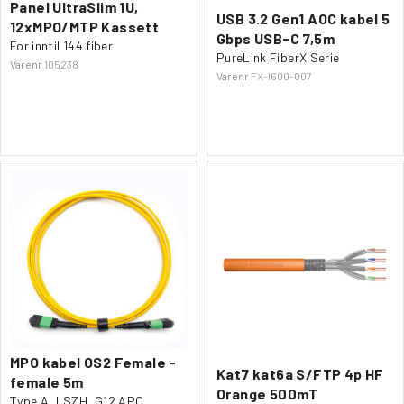
Panel UltraSlim 1U,
USB 3.2 Gen1 AOC kabel 5
12xMPO/MTP Kassett
Gbps USB-C 7,5m
For inntil 144 fiber
PureLink FiberX Serie
Varenr
105238
Varenr
FX-I600-007
MPO kabel OS2 Female -
Kat7 kat6a S/FTP 4p HF
female 5m
Orange 500mT
Type A, LSZH, G12 APC