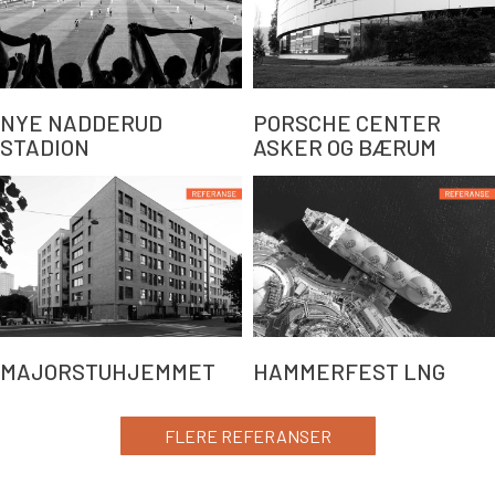
NYE NADDERUD
PORSCHE CENTER
STADION
ASKER OG BÆRUM
MAJORSTUHJEMMET
HAMMERFEST LNG
FLERE REFERANSER