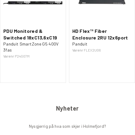
PDU Monitored &
HD Flex™ Fiber
Switched 18xC13,6xC19
Enclosure 2RU 12x6port
Panduit SmartZone G5 400V
Panduit
3fas
Varenr
FLEX2U06
Varenr
P24G07M
Nyheter
Nysgjerrig på hva som skjer i Holmefjord?