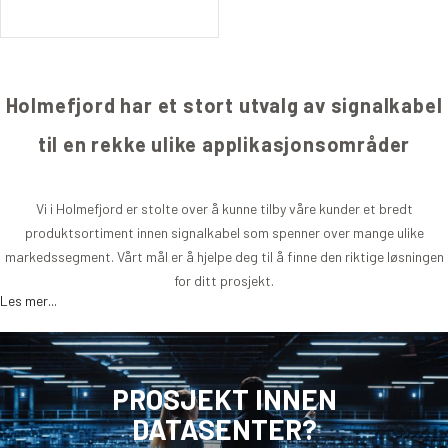
Holmefjord har et stort utvalg av signalkabel
til en rekke ulike applikasjonsområder
Vi i Holmefjord er stolte over å kunne tilby våre kunder et bredt
produktsortiment innen signalkabel som spenner over mange ulike
markedssegment. Vårt mål er å hjelpe deg til å finne den riktige løsningen
for ditt prosjekt.
Les mer...
En
signalkabel
brukes til å overføre elektriske signaler mellom ulike
enheter og komponenter, og spiller en viktig rolle i kommunikasjon og
PROSJEKT INNEN
overføring av informasjon.
DATASENTER?
Det finnes ulike typer av signalkabel, inkludert koaksial-, twisted pair- og