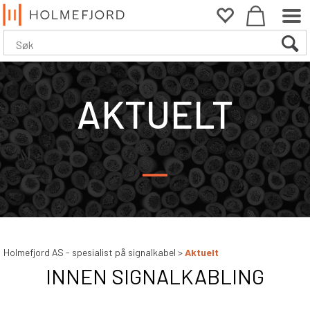
AKTUELT
—
HOLMEFJORD HAR LANG OG BRE
ERFARING
Holmefjord AS - spesialist på signalkabel
>
Aktuelt
INNEN SIGNALKABLING