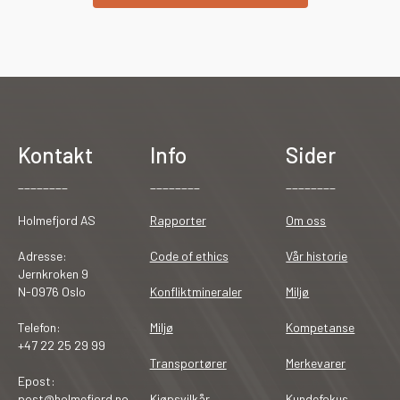
Kontakt
Info
Sider
________
________
________
Holmefjord AS
Rapporter
Om oss
Adresse:
Code of ethics
Vår historie
Jernkroken 9
N-0976 Oslo
Konfliktmineraler
Miljø
Telefon:
Miljø
Kompetanse
+47 22 25 29 99
Transportører
Merkevarer
Epost:
post@holmefjord.no
Kjøpsvilkår
Kundefokus