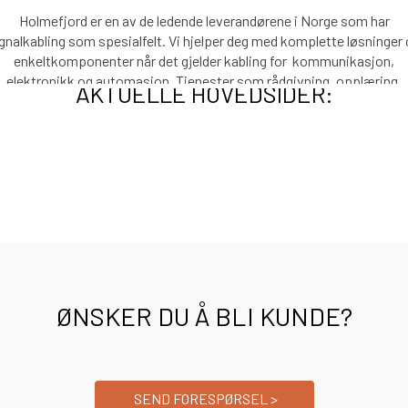
Holmefjord er en av de ledende leverandørene i Norge som har
gnalkabling som spesialfelt. Vi hjelper deg med komplette løsninger
enkeltkomponenter når det gjelder kabling for kommunikasjon,
elektronikk og automasjon. Tjenester som rådgivning, opplæring,
AKTUELLE HOVEDSIDER:
kumentasjon og kurs inngår som en naturlig del av vårt tilbud. Foru
tilby gode produkter og effektiv logistikk, er det kunnskap, samspill
ngasjement som skal kjennetegne oss. Målet er at kundene skal vel
oss fordi vi hjelper med å velge de riktige løsningene.
ØNSKER DU Å BLI KUNDE?
SEND FORESPØRSEL >