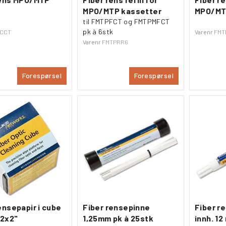
MPO/MTP kassetter
MPO/MT
til FMTPFCT og FMTPMFCT
pk à 6stk
BCCT
Varenr
FMT
Varenr
FMTPRR6
Forespørsel
Forespørsel
ensepapir i cube
Fiber rensepinne
Fiber r
 2x2"
1,25mm pk à 25stk
innh. 12