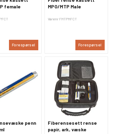
P female
MPO/MTP Male
PFCT
Varenr
FMTPMFCT
Forespørsel
Forespørsel
ensevæske penn
Fiberensesett rense
 ml
papir, ark, væske