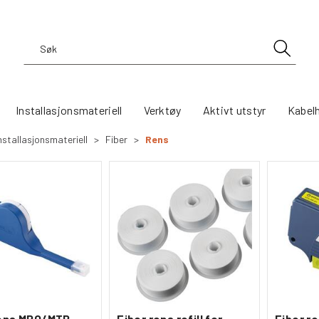
Installasjonsmateriell
Verktøy
Aktivt utstyr
Kabel
nstallasjonsmateriell
>
Fiber
>
Rens
rens MPO/MTP
Fiber rens refill for
Fiber r