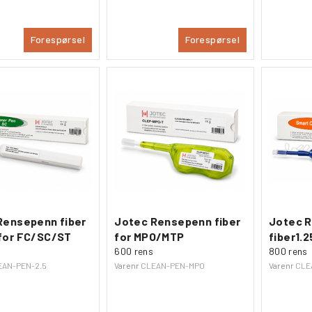
Forespørsel
Forespørsel
Rensepenn fiber
Jotec Rensepenn fiber
Jotec 
for FC/SC/ST
for MPO/MTP
fiber1.
600 rens
800 rens
EAN-PEN-2.5
Varenr
CLEAN-PEN-MPO
Varenr
CLE