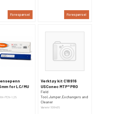
Forespørsel
Forespørsel
Rensepenn
Verktøy kit C18916
25mm for LC/MU
USConec MTP®PRO
Field
Tool,Jumper,Exchangers and
AN-PEN-1.25
Cleaner
Varenr
108465