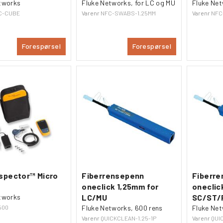
tworks
Fluke Networks, for LC og MU
Fluke Ne
C-CUBE
Varenr
NFC-SWABS-1.25MM
Varenr
NFC
Forespørsel
Forespørsel
nspector™ Micro
Fiberrensepenn
Fiberr
oneclick 1,25mm for
oneclic
tworks
LC/MU
SC/ST/
500
Fluke Networks, 600 rens
Fluke Net
Varenr
QUICKCLEAN-1.25-1P
Varenr
QUI