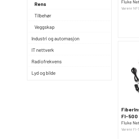
Fluke Ne
Rens
Varenr
NF
Tilbehør
Veggskap
Industri og automasjon
IT nettverk
Radiofrekvens
Lyd og bilde
FiberI
FI-500
Fluke Ne
Varenr
FI-