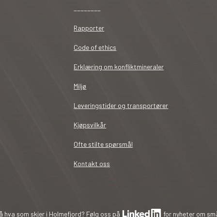
________
Rapporter
Code of ethics
Erklæring om konfliktmineraler
Miljø
Leveringstider og transportører
Kjøpsvilkår
Ofte stilte spørsmål
Kontakt oss
å hva som skjer i Holmefjord? Følg oss på
for nyheter om små