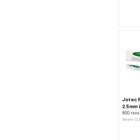
Jotec 
2.5mm 
800 rens
Varenr
CL