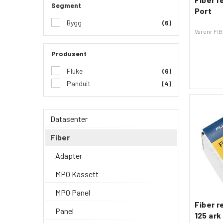
Segment
Port
Bygg
(6)
Varenr
FI
Produsent
Fluke
(6)
Panduit
(4)
Datasenter
Fiber
Adapter
MPO Kassett
MPO Panel
Fiber r
Panel
125 ark