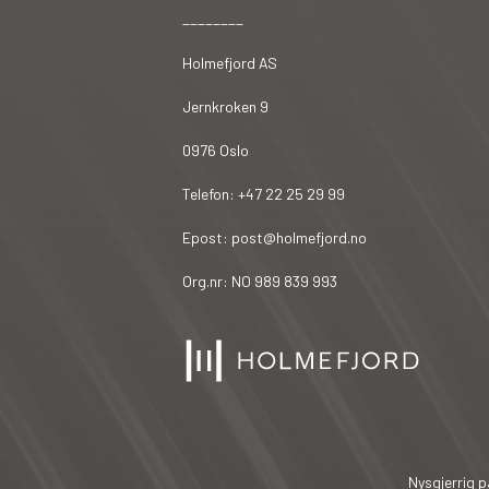
________
Holmefjord AS
Jernkroken 9
0976 Oslo
Telefon: +47 22 25 29 99
Epost: post@holmefjord.no
Org.nr: NO 989 839 993
Nysgjerrig p