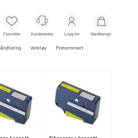
Logg inn
Handlevogn
håndtering
Verktøy
Preterminert
ense kassett
Fiber rense kassett