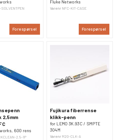
tworks
Fluke Networks
-SOLVENTPEN
Varenr
NFC-KIT-CASE
Forespørsel
Forespørsel
ensepenn
Fujikura fiberrense
k 2,5mm
klikk-penn
FC
for LEMO 3K.93C / SMPTE
304M
works, 600 rens
Varenr
M20-CLK-A
CKCLEAN-2.5-1P