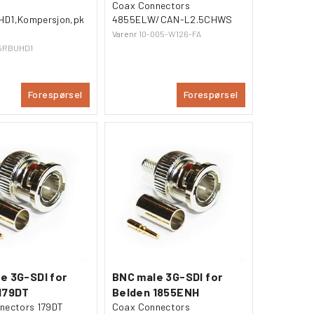
Coax Connectors
D1,Kompersjon,pk
4855ELW/CAN-L2.5CHWS
Varenr
10-005-W126-FA
5RBUHD1
Forespørsel
Forespørsel
e 3G-SDI for
BNC male 3G-SDI for
179DT
Belden 1855ENH
nectors 179DT
Coax Connectors