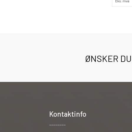
Eks. mva
ØNSKER DU 
Kontaktinfo
________