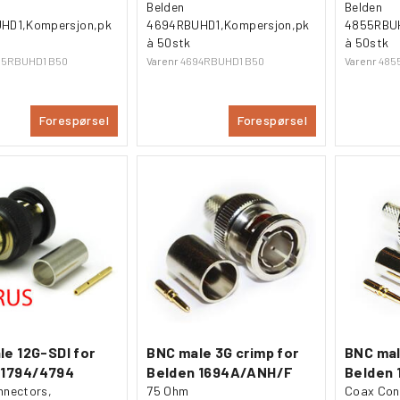
Belden
Belden
HD1,Kompersjon,pk
4694RBUHD1,Kompersjon,pk
4855RBUH
à 50stk
à 50stk
05RBUHD1 B50
Varenr
4694RBUHD1 B50
Varenr
485
Forespørsel
Forespørsel
e 12G-SDI for
BNC male 3G crimp for
BNC mal
 1794/4794
Belden 1694A/ANH/F
Belden 
nnectors,
75 Ohm
Coax Con