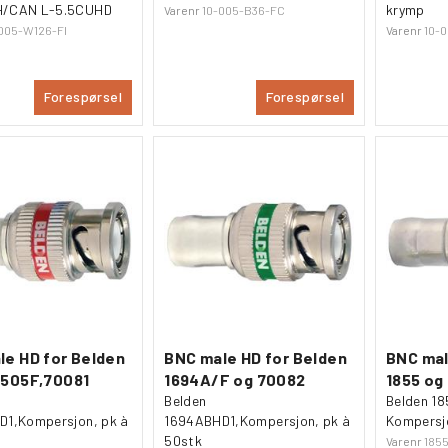
/CAN L-5.5CUHD
krymp
Varenr
10-005-B36-FC
005-W126-FI
Varenr
10-
Forespørsel
Forespørsel
le HD for Belden
BNC male HD for Belden
BNC mal
1505F,70081
1694A/F og 70082
1855 og
Belden
Belden 1
1,Kompersjon, pk à
1694ABHD1,Kompersjon, pk à
Kompersj
50stk
Varenr
185