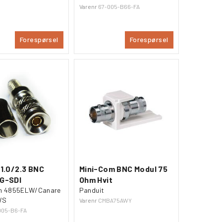
Varenr
67-005-B66-FA
Forespørsel
Forespørsel
 1.0/2.3 BNC
Mini-Com BNC Modul 75
2G-SDI
Ohm Hvit
en 4855ELW/Canare
Panduit
WS
Varenr
CMBA75AWY
005-B6-FA