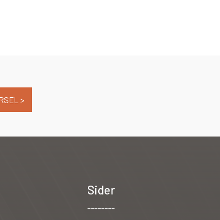
RSEL >
Sider
________