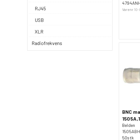
4794ANH
RJ45
Varenr
10-
USB
XLR
Radiofrekvens
BNC ma
1505A,
Belden
1505ABHD
50stk