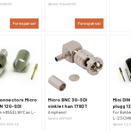
05ABHD1
Varenr
1694ABHD1
Forespørsel
Forespørsel
onnectors Micro
Micro BNC 3G-SDI
Mini DIN
N 12G-SDI
vinklet han 179DT
plugg 1
en 4855ELW/Can L-
Amphenol
For Beld
S
L-2.5CH
Varenr
AMP1061
054-B66-FA
Varenr
52-