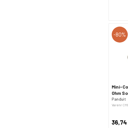
80%
Mini-C
Ohm So
Panduit
Varenr
CM
36,74