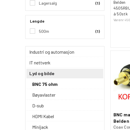
Belden
Lagersalg
(1)
4505RBU
à 50stk
Varenr
45
Lengde
500m
(1)
Industri og automasjon
IT nettverk
Lyd og bilde
BNC 75 ohm
Bøyavlaster
D-sub
BNC mal
HDMI Kabel
Belden
Minijack
Coax Co