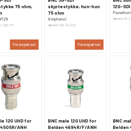
stykke 75 ohm,
skjøtestykke, hun-hun
12G-SDI
n
75 ohm
Panelkon
W126
Amphenol
Varenr
10-
C-12G-FF
Varenr
146-33-327
Forespørsel
Forespørsel
le 12G UHD for
BNC male 12G UHD for
BNC mal
 4505R/ANH
Belden 4694R/F/ANH
Belden