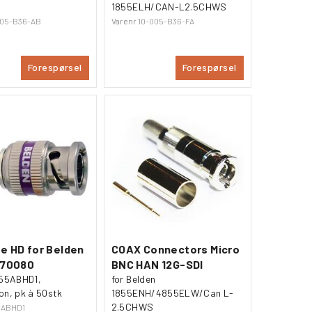
1855ELH/CAN-L2.5CHWS
005-B36-AB
Varenr
10-005-B36-FA
Forespørsel
Forespørsel
e HD for Belden
COAX Connectors Micro
 70080
BNC HAN 12G-SDI
855ABHD1,
for Belden
on, pk à 50stk
1855ENH/4855ELW/Can L-
2.5CHWS
5ABHD1