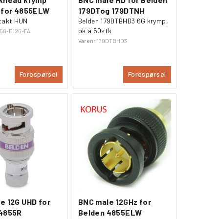
 for 4855ELW
179DTog 179DTNH
takt HUN
Belden 179DTBHD3 6G krymp,
pk à 50stk
258-D126-FA
Varenr
179DTBHD3
Forespørsel
Forespørsel
e 12G UHD for
BNC male 12GHz for
 4855R
Belden 4855ELW