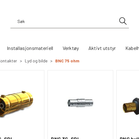
Installasjonsmateriell
Verktøy
Aktivt utstyr
Kabel
ontakter
>
Lyd og bilde
>
BNC 75 ohm
G-SDI
BNC 3G-SDI
BNC bul