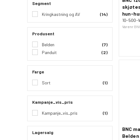
Segment
skjøte
hun-hu
Kringkastning og AV
(14)
10-500-
Varenr
BN
Produsent
Belden
(7)
Panduit
(2)
Farge
Sort
(1)
Kampanje_vis_pris
Kampanje_vis_pris
(1)
BNC ma
Lagersalg
Belden