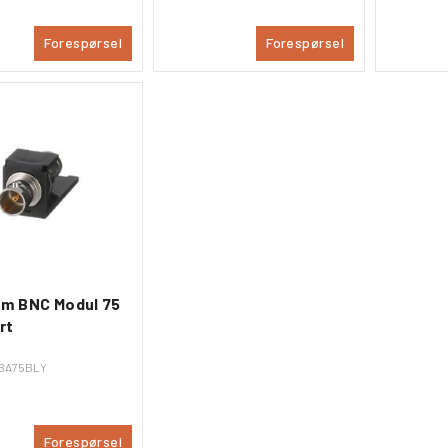
Forespørsel
Forespørsel
om BNC Modul 75
rt
BA75BLY
Forespørsel