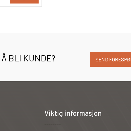
Å BLI KUNDE?
SEND FORESPØ
Viktig informasjon
________