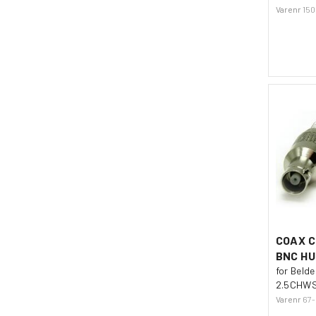
Varenr
15
COAX C
BNC HU
for Beld
2.5CHW
Varenr
67-