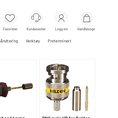
Logg inn
Handlevogn
håndtering
Verktøy
Preterminert
khead krymp
BNC male HD for Belden