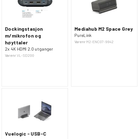
Dockingstasjon
Mediahub M2 Space Grey
m/mikrofon og
PureLink
høyttaler
Varenr
M2-ENC07-9942
2x 4K HDMI 2.0 utganger
Varenr
VL-SD200
Vuelogic - USB-C