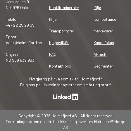
Jernkroken 9
N-0976 Oslo
Konfliktmineraler
Miljø
Telefon:
Miljø
Kompetanse
+47 22 25 29 99
Transportører
Merkevarer
Epost:
post@holmefjord.no
Kjøpsvilkår
Kundefokus
Org.nr:
FAQ
Aktuelt
NO 989 839 993
Kontakt oss
Segmenter
Nysgjerrig på hva som skjer i Holmefjord?
Følg oss på LinkedIn for nyheter om smått og stort!
Copyright © 2026 Holmefjord AS - All rights reserved
Forretningssystem
og
nettbutikkløsning
levert av
Multicase™ Norge
AS