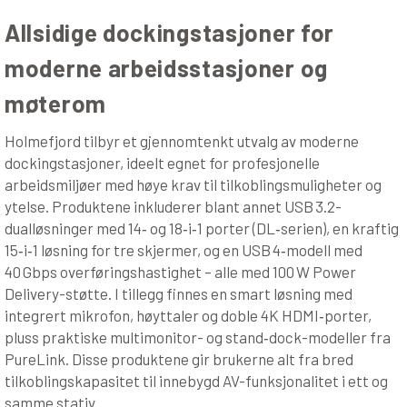
Allsidige dockingstasjoner for
moderne arbeidsstasjoner og
møterom
Holmefjord tilbyr et gjennomtenkt utvalg av moderne
dockingstasjoner, ideelt egnet for profesjonelle
arbeidsmiljøer med høye krav til tilkoblingsmuligheter og
ytelse. Produktene inkluderer blant annet USB 3.2-
dualløsninger med 14‑ og 18‑i‑1 porter (DL‑serien), en kraftig
15‑i‑1 løsning for tre skjermer, og en USB 4‑modell med
40 Gbps overføringshastighet – alle med 100 W Power
Delivery-støtte. I tillegg finnes en smart løsning med
integrert mikrofon, høyttaler og doble 4K HDMI‑porter,
pluss praktiske multimonitor- og stand‑dock-modeller fra
PureLink. Disse produktene gir brukerne alt fra bred
tilkoblingskapasitet til innebygd AV-funksjonalitet i ett og
samme stativ.