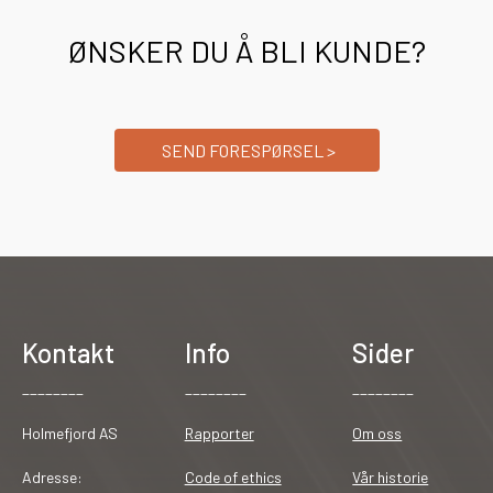
ØNSKER DU Å BLI KUNDE?
SEND FORESPØRSEL >
Kontakt
Info
Sider
________
________
________
Holmefjord AS
Rapporter
Om oss
Adresse:
Code of ethics
Vår historie