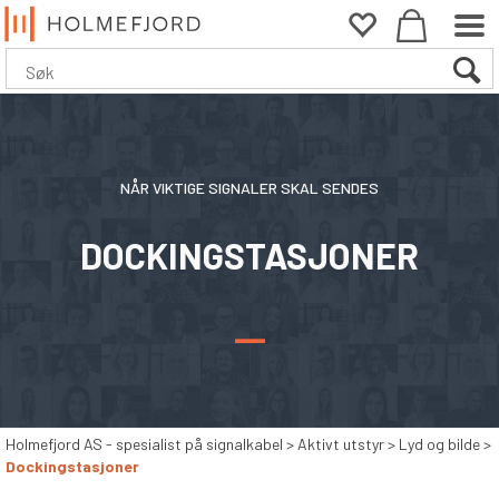
NÅR VIKTIGE SIGNALER SKAL SENDES
DOCKINGSTASJONER
—
Holmefjord AS - spesialist på signalkabel
>
Aktivt utstyr
>
Lyd og bilde
>
Dockingstasjoner