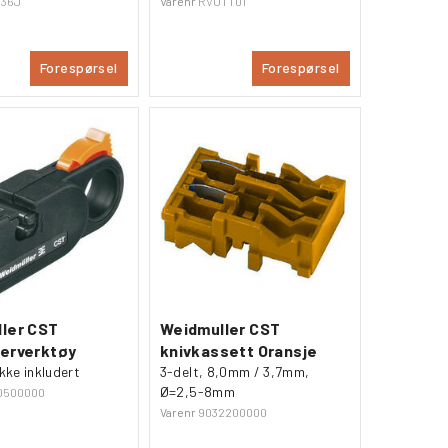
336J
Varenr
RVUTT01
Forespørsel
Forespørsel
ler CST
Weidmuller CST
erverktøy
knivkassett Oransje
kke inkludert
3-delt, 8,0mm / 3,7mm,
Ø=2,5-8mm
0500000
Varenr
9032200000