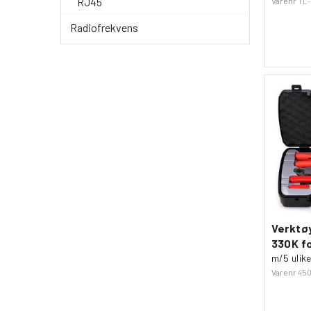
RJ45
Varenr
TL-
Radiofrekvens
Verktø
330K fo
m/5 ulik
Varenr
450