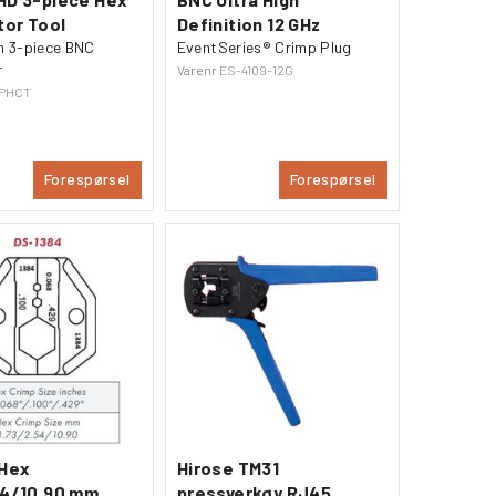
or Tool
Definition 12 GHz
n 3-piece BNC
EventSeries® Crimp Plug
r
Varenr
ES-4109-12G
PHCT
Forespørsel
Forespørsel
 Hex
Hirose TM31
54/10.90 mm
pressverkøy RJ45