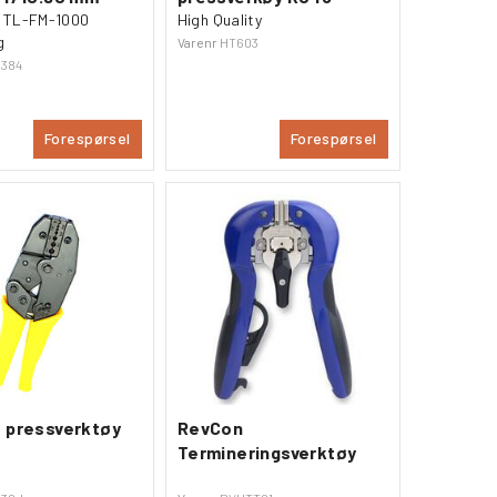
l TL-FM-1000
High Quality
g
Varenr
HT603
1384
Forespørsel
Forespørsel
 pressverktøy
RevCon
Termineringsverktøy