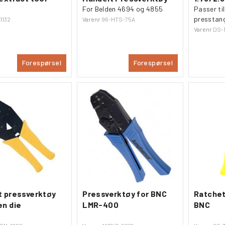
For Belden 4694 og 4855
Passer ti
presstan
1132
Varenr
96-HTS-75A
Varenr
DS-
Forespørsel
Forespørsel
t pressverktøy
Pressverktøy for BNC
Ratchet
en die
LMR-400
BNC