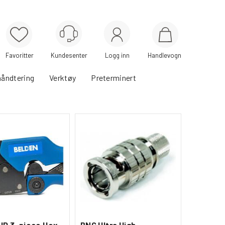
Logg inn
Handlevogn
håndtering
Verktøy
Preterminert
HD 3-piece Hex
BNC Ultra High