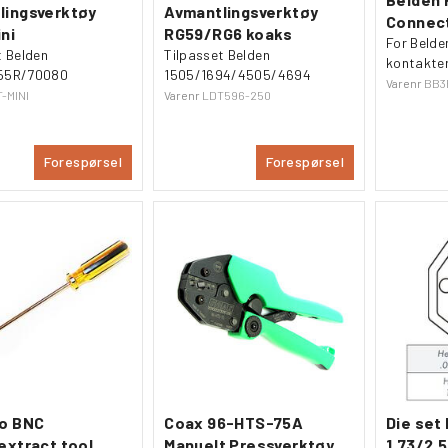
lingsverktøy
Avmantlingsverktøy
Connect
ni
RG59/RG6 koaks
For Belde
t Belden
Tilpasset Belden
kontakte
55R/70080
1505/1694/4505/4694
Varenr
BB3
-MINI
Varenr
LDT596-250
Forespørsel
Forespørsel
ro BNC
Coax 96-HTS-75A
Die set
extract tool
Manuelt Pressverktøy
1.73/2.