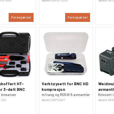
FM-1000
Varenr
AMP47-0210
Varenr
96-
Forespørsel
Forespørsel
ykoffert HT-
Verktøysett for BNC HD
Weidmul
r 3-delt BNC
kompresjon
avmantl
e innsatser
m/tang og RG59/6 avmantler
Knivsett i
-201
Varenr
DBPSAKIT
Varenr
903