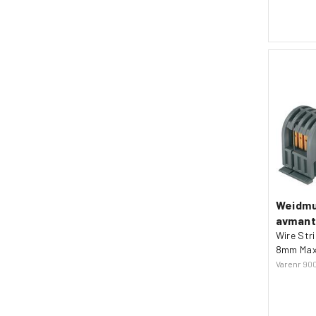
Weidmul
avmant
Wire Str
8mm Max
Varenr
90