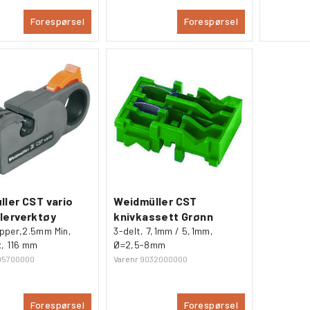
Forespørsel
Forespørsel
ler CST vario
Weidmüller CST
lerverktøy
knivkassett Grønn
ipper,2.5mm Min,
3-delt, 7,1mm / 5,1mm,
, 116 mm
Ø=2,5-8mm
05700000
Varenr
9032000000
Forespørsel
Forespørsel