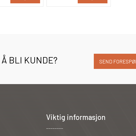
Å BLI KUNDE?
SEND FORESPØ
Viktig informasjon
________