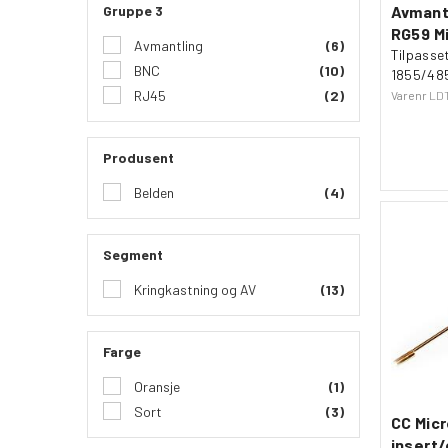
Gruppe 3
Avmant
RG59 Mi
Avmantling
(6)
Tilpasse
BNC
(10)
1855/48
RJ45
(2)
Varenr
LDT
Produsent
Belden
(4)
Segment
Kringkastning og AV
(13)
Farge
Oransje
(1)
Sort
(3)
CC Mic
insert/