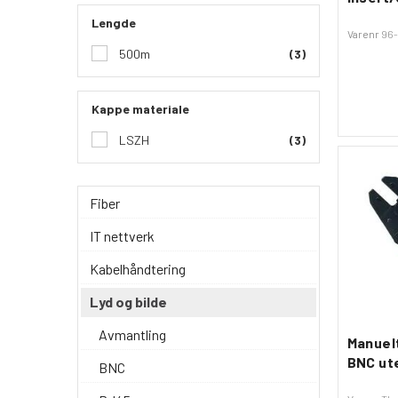
Lengde
Varenr
96-
500m
(3)
Kappe materiale
LSZH
(3)
Fiber
IT nettverk
Kabelhåndtering
Lyd og bilde
Avmantling
Manuel
BNC ut
BNC