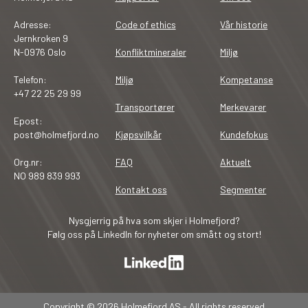
Adresse:
Code of ethics
Vår historie
Jernkroken 9
N-0976 Oslo
Konfliktmineraler
Miljø
Telefon:
Miljø
Kompetanse
+47 22 25 29 99
Transportører
Merkevarer
Epost:
post@holmefjord.no
Kjøpsvilkår
Kundefokus
Org.nr:
FAQ
Aktuelt
NO 989 839 993
Kontakt oss
Segmenter
Nysgjerrig på hva som skjer i Holmefjord?
Følg oss på LinkedIn for nyheter om smått og stort!
Copyright © 2026 Holmefjord AS - All rights reserved