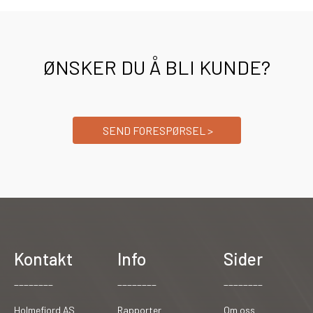
ØNSKER DU Å BLI KUNDE?
SEND FORESPØRSEL >
Kontakt
Info
Sider
________
________
________
Holmefjord AS
Rapporter
Om oss